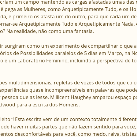
 criam um campo mantendo as cargas afastadas umas das o
ê pega as Mulheres, como Arquetipicamente Tudo, e os H
a, e primeiro os afasta um do outro, para que cada um de
tornar-se Arquetipicamente Tudo e Arquetipicamente Nada, 
so? Na realidade, não como uma fantasia.
guir surgiram como um experimento de compartilhar o que 
órios de Possibilidades paralelos de 5 dias em Março, na N
o e um Laboratório Feminino, incluindo a perspectiva de to
es multidimensionais, repletas de vozes de todos que col
experiências quase incompreensíveis em palavras que pode
 pessoa que as lesse. Millicent Haughey amparou espaço par
rdwood para a escrita dos Homens.
 leitor! Esta escrita vem de um contexto totalmente diferen
pode haver muitas partes que não fazem sentido para você, 
entos desconfortáveis ​​para você, como medo, raiva, trist