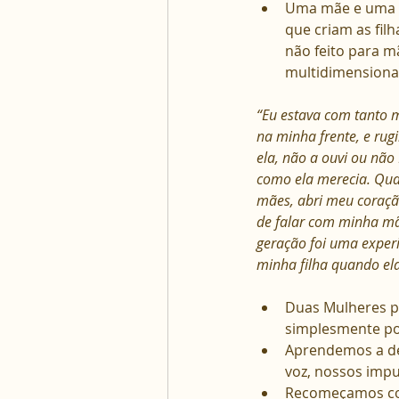
Uma mãe e uma fi
que criam as fil
não feito para m
multidimensional
“Eu estava com tanto m
na minha frente, e rug
ela, não a ouvi ou não
como ela merecia. Qua
mães, abri meu coraçã
de falar com minha mã
geração foi uma experi
minha filha quando ela
Duas Mulheres pa
simplesmente por
Aprendemos a des
voz, nossos impu
Recomeçamos com