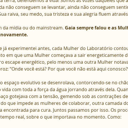
 terra, defendemos a vida! Somos as vozes daqueles que a
da não conseguem se levantar, ainda não conseguem sentir
ua raiva, seu medo, sua tristeza e sua alegria fluem através
m da mídia ou do mainstream. 
Gaia sempre falou e as Mul
r novamente.
e já experimentei antes, cada Mulher do Laboratório contou.
to em que uma Mulher começava a sair energeticamente d
o escape energético, pelo menos uma outra Mulher notava
z: “Onde você está? Por que você não está aqui conosco?”
imo espaço evolutivo se desenrolava, contorcendo-se no ch
ida com toda a força da água jorrando através dela. Quan
paço gotejava com a tensão, gemendo sob as contrações de
 do que impede as mulheres de colaborar, outra camada d
 encontrada para cura. Juntos passamos por isso. Os proc
 tempo real, sobre o que importava no momento. Como: