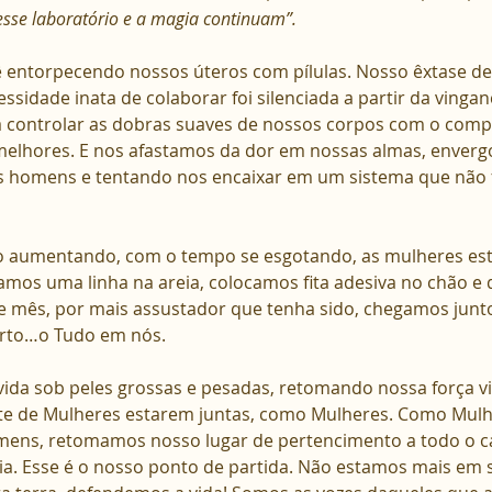
esse laboratório e a magia continuam”.
 entorpecendo nossos úteros com pílulas. Nosso êxtase de
cessidade inata de colaborar foi silenciada a partir da vinga
 controlar as dobras suaves de nossos corpos com o comp
lhores. E nos afastamos da dor em nossas almas, enver
s homens e tentando nos encaixar em um sistema que não f
o aumentando, com o tempo se esgotando, as mulheres est
os uma linha na areia, colocamos fita adesiva no chão e 
 mês, por mais assustador que tenha sido, chegamos junto
arto…o Tudo em nós.
ida sob peles grossas e pesadas, retomando nossa força vit
rte de Mulheres estarem juntas, como Mulheres. Como Mulh
omens, retomamos nosso lugar de pertencimento a todo o 
ia. Esse é o nosso ponto de partida. Não estamos mais em si