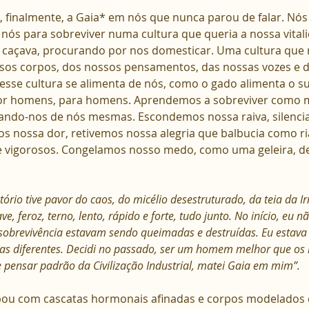
finalmente, a Gaia* em nós que nunca parou de falar. Nós
m nós para sobreviver numa cultura que queria a nossa vital
caçava, procurando por nos domesticar. Uma cultura que r
sos corpos, dos nossos pensamentos, das nossas vozes e d
 esse cultura se alimenta de nós, como o gado alimenta o
por homens, para homens. Aprendemos a sobreviver como 
ando-nos de nós mesmas. Escondemos nossa raiva, silenci
 nossa dor, retivemos nossa alegria que balbucia como ri
e vigorosos. Congelamos nosso medo, como uma geleira, d
atório tive pavor do caos, do micélio desestruturado, da teia da 
e, feroz, terno, lento, rápido e forte, tudo junto. No início, eu n
 sobrevivência estavam sendo queimadas e destruídas. Eu estav
s diferentes. Decidi no passado, ser um homem melhor que os
pensar padrão da Civilização Industrial, matei Gaia em mim”.
ipou com cascatas hormonais afinadas e corpos modelados