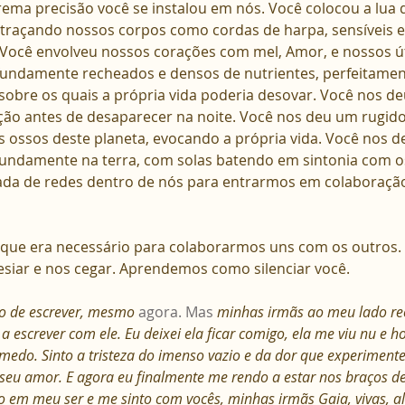
trema precisão você se instalou em nós. Você colocou a lua
 traçando nossos corpos como cordas de harpa, sensíveis e
 Você envolveu nossos corações com mel, Amor, e nossos ú
fundamente recheados e densos de nutrientes, perfeitamen
 sobre os quais a própria vida poderia desovar. Você nos d
lação antes de desaparecer na noite. Você nos deu um rugid
s ossos deste planeta, evocando a própria vida. Você nos d
undamente na terra, com solas batendo em sintonia com os
da de redes dentro de nós para entrarmos em colaboraçã
que era necessário para colaborarmos uns com os outros. 
siar e nos cegar. Aprendemos como silenciar você.
o de escrever, mesmo 
agora.
 Mas
minhas irmãs ao meu lado r
 escrever com ele. Eu deixei ela ficar comigo, ela me viu nu e h
 medo. Sinto a tristeza do imenso vazio e da dor que experimente
seu amor. E agora eu finalmente me rendo a estar nos braços d
o em meu ser e me sinto com vocês, minhas irmãs Gaia, vivas, a