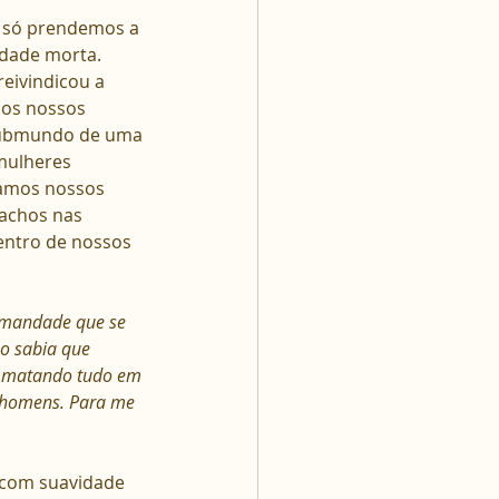
 só prendemos a 
idade morta. 
eivindicou a 
os nossos 
 submundo de uma 
mulheres 
amos nossos 
achos nas 
entro de nossos 
Irmandade que se 
ão sabia que 
a matando tudo em 
 homens. Para me 
 com suavidade 