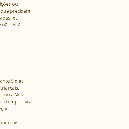
ições ou 
 que precisam 
adas, ou 
 não está 
nte 5 dias 
iarcais, 
nimos. Nos 
is tempo para 
çar. 
ar mais'.