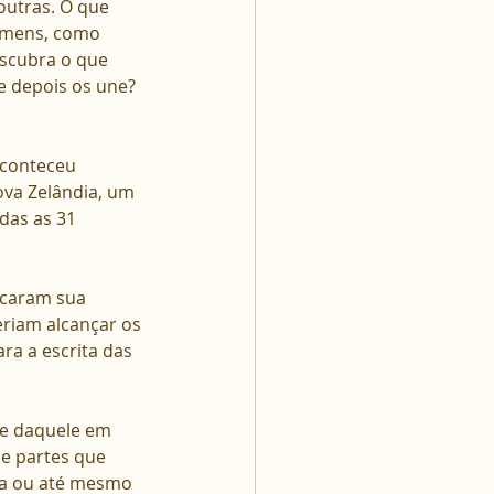
utras. O que 
omens, como 
scubra o que 
e depois os une? 
aconteceu 
ova Zelândia, um 
das as 31 
ocaram sua 
riam alcançar os 
a a escrita das 
te daquele em 
e partes que 
eza ou até mesmo 