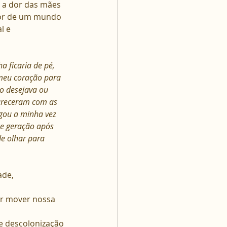
 a dor das mães 
 dor de um mundo 
l e 
 ficaria de pé, 
 meu coração para 
o desejava ou 
ureceram com as 
gou a minha vez 
e geração após 
e olhar para 
de, 
ar mover nossa 
 descolonização 