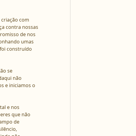
 criação com 
nça contra nossas 
romisso de nos 
gonhando umas 
oi construído 
ão se 
daqui não 
s e iniciamos o 
al e nos 
eres que não 
campo de 
lêncio, 