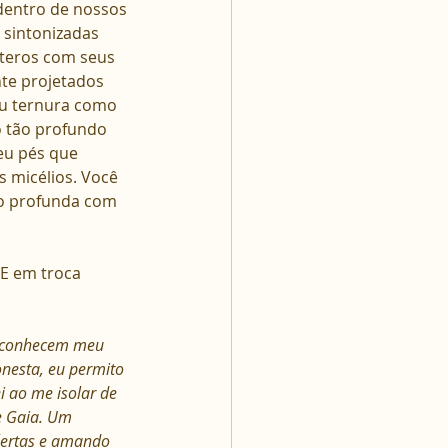
 dentro de nossos 
 sintonizadas 
teros com seus 
te projetados 
eu ternura como 
o tão profundo 
eu pés que 
 micélios. Você 
o profunda com 
E em troca 
econhecem meu 
onesta, eu permito 
i ao me isolar de 
e Gaia. Um 
lertas e amando 