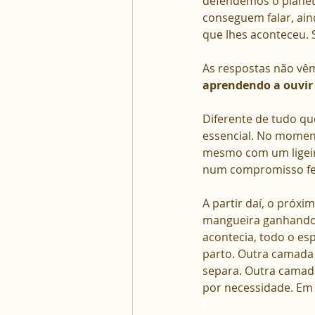
defendemos o planeta
conseguem falar, ain
que lhes aconteceu. S
As respostas não vê
aprendendo a ouvi
Diferente de tudo qu
essencial. No momen
mesmo com um ligeir
num compromisso fero
A partir daí, o próx
mangueira ganhando v
acontecia, todo o es
parto. Outra camada
separa. Outra camada
por necessidade. Em