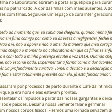
lha no Laboratório abriram a porta arquetípica para curar
has no patriarcado. A dor das filhas com mães ausentes. A
ães com filhas. Seguiu-se um espaço de cura Inter geraciona
:
edo do momento que, eu sabia que chegaria, quando minha filha
iria em fúria comigo por como eu às vezes a negligenciei, fechei
 Não a vi, não a apoiei e não a amei da maneira que meu coraçã
ndo chegou o momento no Laboratório em que as filhas se enf
o e com toda a minha presença escutei a voz DELA. Quando che
e, não escondi nada. Experimentar a forma como a dor acontec
ência profundamente curativa. Tomei a decisão e a declaração d
 fala e estar totalmente presente com ela. Já está funcionando”.
ssaram por processos de parto durante o Café da Intimida
que já era hora e elas estavam prontas.
entalar os impulsos a partir das nossas gargantas e deix
lsos e paixões. Deixar a nossa Semente falar e germinar.
 nossos corpos físicos. Fizemos uma jornada selvagem de