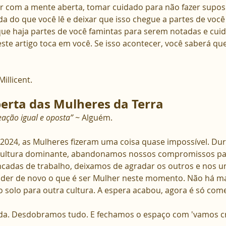
 ler com a mente aberta, tomar cuidado para não fazer supos
a do que você lê e deixar que isso chegue a partes de você
 que haja partes de você famintas para serem notadas e cuid
ste artigo toca em você. Se isso acontecer, você saberá que
illicent.
erta das Mulheres da Terra
ação igual e oposta” ~
 Alguém.
024, as Mulheres fizeram uma coisa quase impossível. Dura
 cultura dominante, abandonamos nossos compromissos patr
cadas de trabalho, deixamos de agradar os outros e nos u
der de novo o que é ser Mulher neste momento. Não há ma
o solo para outra cultura. A espera acabou, agora é só come
 Desdobramos tudo. E fechamos o espaço com 'vamos cri