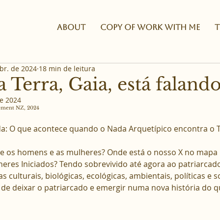
About
Copy of WORK WITH ME
T
br. de 2024
18 min de leitura
 Terra, Gaia, está faland
de 2024
gement NZ, 2024
da: O que acontece quando o Nada Arquetípico encontra o 
e os homens e as mulheres? Onde está o nosso X no mapa 
res Iniciados? Tendo sobrevivido até agora ao patriarcad
ulturais, biológicas, ecológicas, ambientais, políticas e so
de deixar o patriarcado e emergir numa nova história do que