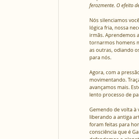
ferozmente. O efeito d
Nós silenciamos você
lógica fria, nossa ne
irmãs. Aprendemos a
tornarmos homens me
as outras, odiando o
para nós.
Agora, com a pressã
movimentando. Traçam
avançamos mais. Este
lento processo de p
Gemendo de volta à v
liberando a antiga a
foram feitas para h
consciência que é Ga