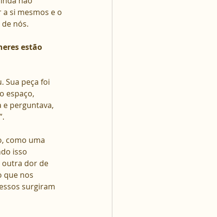
inda não 
 a si mesmos e o 
 de nós.
heres estão 
 Sua peça foi 
o espaço, 
 e perguntava, 
. 
ão, como uma 
do isso 
 outra dor de 
o que nos 
essos surgiram 